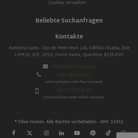
Cookies verwalten
Beliebte Suchanfragen
Kontakte
Azeitona Lares - Soc de Med Imob Lda, Edifício Alsakia, lote
Name
Name
Provider
Provider
Provider
/
/
Domain
/
Domain
Expiration
Expiration
Name
Expiration
Description
LHM10, R/C, EP12, Fonte Santa, Quarteira, 8125-020
Domain
_cfuvid
__Secure-YNID
.youtube.com
.elfsight.com
5 months
Session
Provider
/
Name
Expiration
Descriptio
4 weeks
_gid
1 day
This cookie
Google LLC
Domain
info@olivehomes.com
is set by
.olivehomes.com
__Secure-
.youtube.com
5 months
Google
VISITOR_INFO1_LIVE
+351 289103471
5 months
This cookie
Google LLC
ROLLOUT_TOKEN
4 weeks
Analytics. It
4 weeks
set by
.youtube.com
stores and
(chamada para rede fixa nacional)
Youtube t
RoomSketcherVisitor
account.roomsketcher.com
update a
2 months
keep track
+351 917474777
unique
4 weeks
user
value for
preference
(chamada para rede móvel nacional)
each page
for Youtu
visited and
videos
is used to
embedded
count and
sites;it can
track
also
pageviews.
® Olive Homes. Alle Rechte vorbehalten - AMI: 13432
determine
whether t
_gat_UA-
.olivehomes.com
1 minute
This is a
website vis
204603934-1
pattern
is using th
elfsight_viewed_recently
Elfsight
13
type cookie