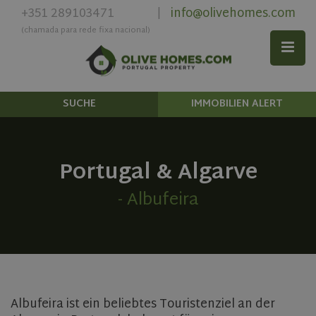
+351 289103471
info@olivehomes.com
|
(chamada para rede fixa nacional)
SUCHE
IMMOBILIEN ALERT
Portugal & Algarve
- Albufeira
Albufeira ist ein beliebtes Touristenziel an der