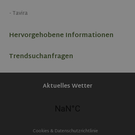
- Tavira
Hervorgehobene Informationen
Trendsuchanfragen
Aktuelles Wetter
CookieScriptConsent
1 month
CookieScript
www.olivehomes.com
Cookies & Datenschutzrichtlinie