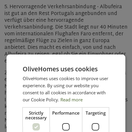
5. Hervorragende Verkehrsanbindung - Albufeira
ist gut an den Rest Portugals angebunden und
verfügt über eine hervorragende
Verkehrsanbindung. Die Stadt liegt nur 40 Minuten
vom internationalen Flughafen Faro entfernt, der
regelmäßige Flüge zu Zielen in ganz Europa
anbietet. Dies macht es einfach, von und nach
Albufeira zu reisen, egal ob Sie ein Einwohner oder
ein Besucher sind.
OliveHomes uses cookies
Zusammenfassend lässt sich sagen, dass Albufeira
ein wunderschöner Ort mit einem lebhaften
OliveHomes uses cookies to improve user
Nachtleben, einem guten Klima, einer
experience. By using our website you
hervorragenden Verkehrsanbindung und
consent to all cookies in accordance with
Investitionspotenzial ist. Egal, ob Sie ein Ferienhaus
our Cookie Policy.
Read more
kaufen oder eine Immobilieninvestition tätigen
möchten, Albufeira ist eine ausgezeichnete Wahl.
Strictly
Performance
Targeting
necessary
Mit atemberaubenden Naturlandschaften, einer
lebendigen gesellschaftlichen Szene und einem