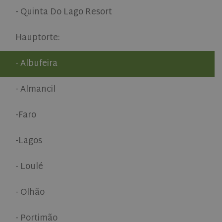
- Quinta Do Lago Resort
Name
Provider
/
Domain
Expiratio
ASP.NET_SessionId
Session
Microsoft
Hauptorte:
Corporation
www.olivehomes.com
- Albufeira
- Almancil
-Faro
-Lagos
rsa
.roomsketcher.com
Session
Google
Privacy Policy
- Loulé
- Olhão
VISITOR_PRIVACY_METADATA
5 months
YouTube
- Portimão
4 weeks
.youtube.com