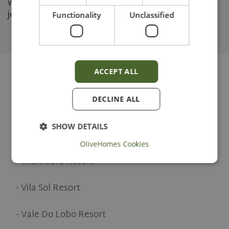
warmen und sonnigen Klima hat Albufeira für
jeden etwas zu bieten.
Functionality
Unclassified
ACCEPT ALL
Portugal - Kurz und bündig
DECLINE ALL
Algarve - Die Vorteile des Lebensstils
SHOW DETAILS
Resorts:
OliveHomes Cookies
- Vilamoura Resort
Strictly necessary
Performance
Targeting
Functionality
Unclassified
- Vila Sol Resort
Strictly necessary cookies allow core website
functionality such as user login and account
- Vale Do Lobo Resort
management. The website cannot be used properly
without strictly necessary cookies.