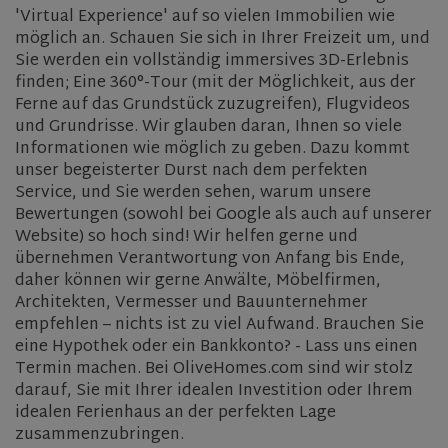
'Virtual Experience' auf so vielen Immobilien wie
rsa
.roomsketcher.com
Session
möglich an. Schauen Sie sich in Ihrer Freizeit um, und
Google
Sie werden ein vollständig immersives 3D-Erlebnis
Privacy Policy
finden; Eine 360°-Tour (mit der Möglichkeit, aus der
Ferne auf das Grundstück zuzugreifen), Flugvideos
und Grundrisse. Wir glauben daran, Ihnen so viele
Informationen wie möglich zu geben. Dazu kommt
VISITOR_PRIVACY_METADATA
5 months
YouTube
unser begeisterter Durst nach dem perfekten
4 weeks
.youtube.com
Service, und Sie werden sehen, warum unsere
Bewertungen (sowohl bei Google als auch auf unserer
Website) so hoch sind! Wir helfen gerne und
übernehmen Verantwortung von Anfang bis Ende,
daher können wir gerne Anwälte, Möbelfirmen,
Architekten, Vermesser und Bauunternehmer
empfehlen – nichts ist zu viel Aufwand. Brauchen Sie
eine Hypothek oder ein Bankkonto? - Lass uns einen
Termin machen. Bei OliveHomes.com sind wir stolz
darauf, Sie mit Ihrer idealen Investition oder Ihrem
idealen Ferienhaus an der perfekten Lage
zusammenzubringen.