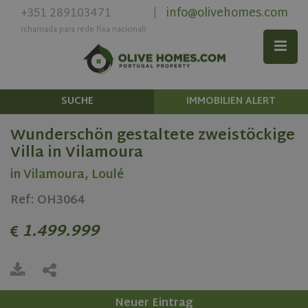
+351 289103471
info@olivehomes.com
|
(chamada para rede fixa nacional)
SUCHE
IMMOBILIEN ALERT
Wunderschön gestaltete zweistöckige
Villa in Vilamoura
in Vilamoura, Loulé
Ref: OH3064
1.499.999
Neuer Eintrag