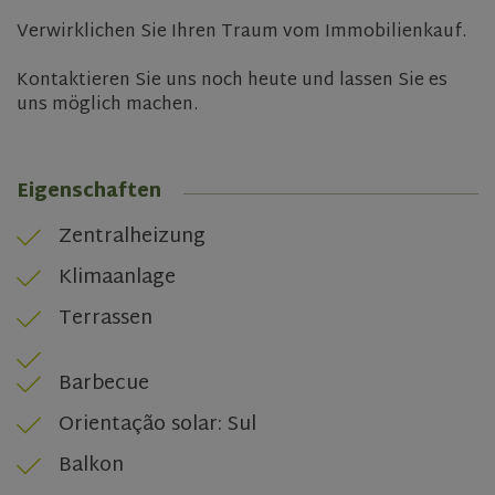
Verwirklichen Sie Ihren Traum vom Immobilienkauf.
Kontaktieren Sie uns noch heute und lassen Sie es
uns möglich machen.
rsa
.roomsketcher.com
Session
Google
Privacy Policy
Eigenschaften
Zentralheizung
Klimaanlage
VISITOR_PRIVACY_METADATA
5 months
YouTube
4 weeks
.youtube.com
Terrassen
Barbecue
Orientação solar: Sul
Balkon