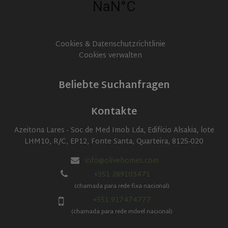
Google
Analytics to
persist
session
state.
Cookies & Datenschutzrichtlinie
Cookies verwalten
Beliebte Suchanfragen
Kontakte
Azeitona Lares - Soc de Med Imob Lda, Edifício Alsakia, lote
LHM10, R/C, EP12, Fonte Santa, Quarteira, 8125-020
info@olivehomes.com
+351 289103471
(chamada para rede fixa nacional)
+351 917474777
(chamada para rede móvel nacional)