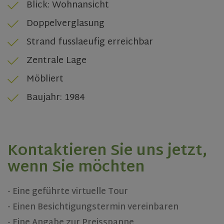
Blick: Wohnansicht
Doppelverglasung
Strand fusslaeufig erreichbar
Zentrale Lage
CookieScriptConsent
1 month
CookieScript
Möbliert
www.olivehomes.com
Baujahr: 1984
Kontaktieren Sie uns jetzt,
wenn Sie möchten
- Eine geführte virtuelle Tour
- Einen Besichtigungstermin vereinbaren
Name
Name
Provider
Provider
Provider
/
/
Domain
/
Domain
Expiration
Expiration
- Eine Angabe zur Preisspanne
Name
Expiration
Description