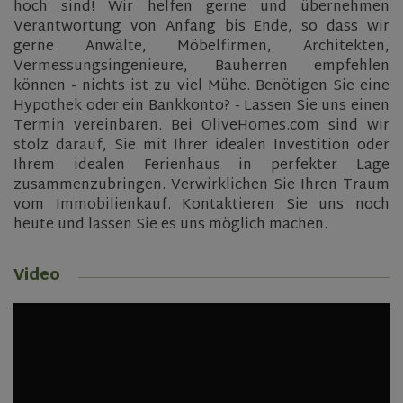
hoch sind! Wir helfen gerne und übernehmen
Verantwortung von Anfang bis Ende, so dass wir
gerne Anwälte, Möbelfirmen, Architekten,
VISITOR_PRIVACY_METADATA
5 months
YouTube
4 weeks
.youtube.com
Vermessungsingenieure, Bauherren empfehlen
können - nichts ist zu viel Mühe. Benötigen Sie eine
Hypothek oder ein Bankkonto? - Lassen Sie uns einen
Termin vereinbaren. Bei OliveHomes.com sind wir
stolz darauf, Sie mit Ihrer idealen Investition oder
Ihrem idealen Ferienhaus in perfekter Lage
zusammenzubringen. Verwirklichen Sie Ihren Traum
vom Immobilienkauf. Kontaktieren Sie uns noch
heute und lassen Sie es uns möglich machen.
Video
CookieScriptConsent
1 month
CookieScript
www.olivehomes.com