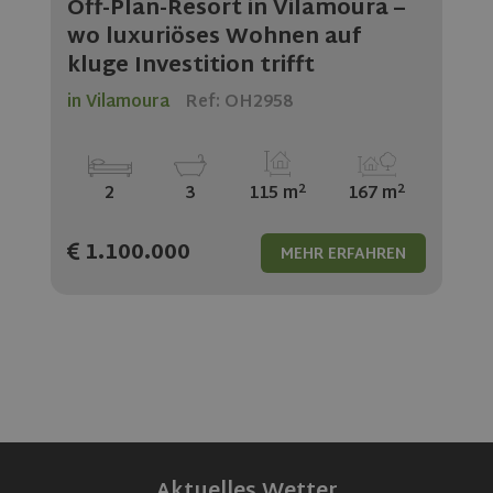
Off-Plan-Resort in Vilamoura –
wo luxuriöses Wohnen auf
kluge Investition trifft
in Vilamoura
Ref: OH2958
2
2
2
3
115 m
167 m
1.100.000
MEHR ERFAHREN
Aktuelles Wetter