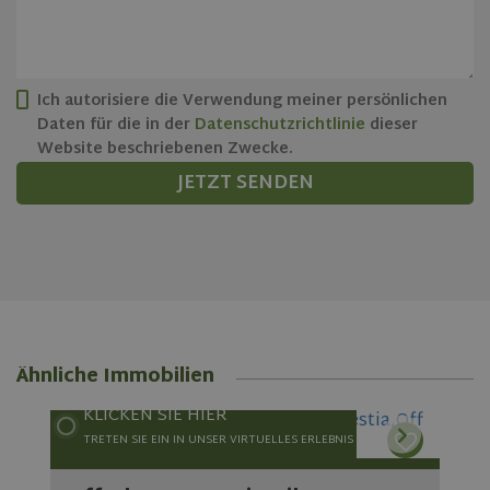
is included
in each
page
request in
a site and
used to
Ich autorisiere die Verwendung meiner persönlichen
calculate
visitor,
Daten für die in der
Datenschutzrichtlinie
dieser
session
Website beschriebenen Zwecke.
and
campaign
JETZT SENDEN
data for
the sites
analytics
reports.
_ga_0MVLTES74T
.olivehomes.com
1 year 1
This cookie
month
is used by
Google
Analytics to
persist
session
state.
Ähnliche Immobilien
KLICKEN SIE HIER
TRETEN SIE EIN IN UNSER VIRTUELLES ERLEBNIS