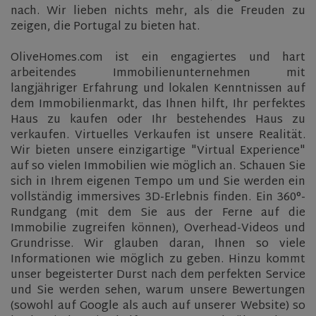
nach. Wir lieben nichts mehr, als die Freuden zu
Strictly necessary cookies allow core website
zeigen, die Portugal zu bieten hat.
functionality such as user login and account
management. The website cannot be used properly
without strictly necessary cookies.
OliveHomes.com ist ein engagiertes und hart
arbeitendes Immobilienunternehmen mit
Name
Provider
/
Domain
Expiratio
langjähriger Erfahrung und lokalen Kenntnissen auf
ASP.NET_SessionId
Session
Microsoft
dem Immobilienmarkt, das Ihnen hilft, Ihr perfektes
Corporation
www.olivehomes.com
Haus zu kaufen oder Ihr bestehendes Haus zu
verkaufen. Virtuelles Verkaufen ist unsere Realität.
Wir bieten unsere einzigartige "Virtual Experience"
auf so vielen Immobilien wie möglich an. Schauen Sie
sich in Ihrem eigenen Tempo um und Sie werden ein
vollständig immersives 3D-Erlebnis finden. Ein 360°-
Rundgang (mit dem Sie aus der Ferne auf die
Immobilie zugreifen können), Overhead-Videos und
Grundrisse. Wir glauben daran, Ihnen so viele
Informationen wie möglich zu geben. Hinzu kommt
rsa
.roomsketcher.com
Session
unser begeisterter Durst nach dem perfekten Service
Google
und Sie werden sehen, warum unsere Bewertungen
Privacy Policy
(sowohl auf Google als auch auf unserer Website) so