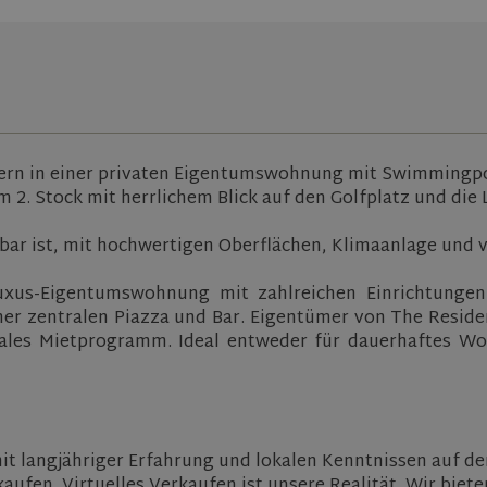
ern in einer privaten Eigentumswohnung mit Swimmingpo
 2. Stock mit herrlichem Blick auf den Golfplatz und die 
ar ist, mit hochwertigen Oberflächen, Klimaanlage und v
Luxus-Eigentumswohnung mit zahlreichen Einrichtunge
r zentralen Piazza und Bar. Eigentümer von The Residen
onales Mietprogramm. Ideal entweder für dauerhaftes 
it langjähriger Erfahrung und lokalen Kenntnissen auf d
ufen. Virtuelles Verkaufen ist unsere Realität. Wir bieten