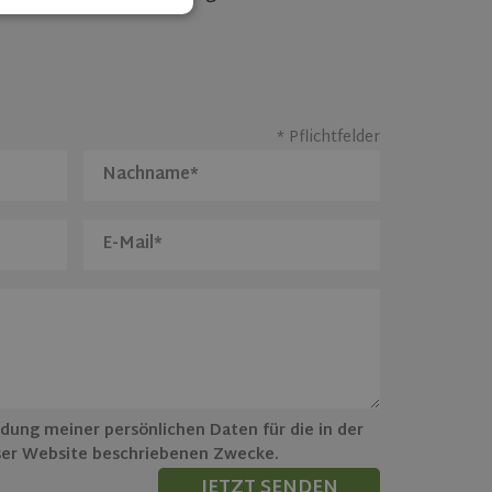
d
e website cannot be
* Pflichtfelder
cookie, used by
 based technologies.
mised user session
rformance
es on the website.
er's consent and
 with the site. It
nt regarding various
ing that their
sessions.
t.com service to
ferences. It is
ookie banner to
ndung meiner persönlichen Daten für die in der
ser Website beschriebenen Zwecke.
Description
JETZT SENDEN