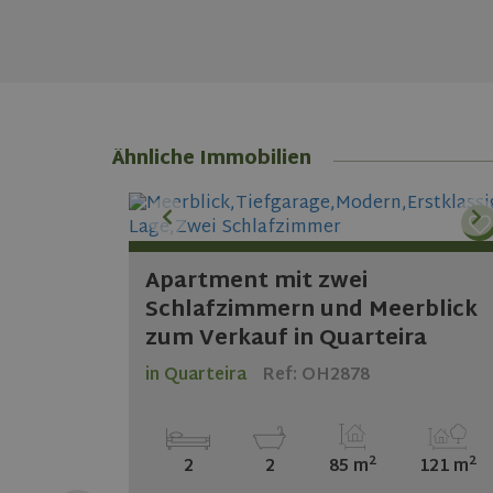
Name
Name
_cfuvid
__Secure-YNID
__Secure-ROLLOU
_gid
VISITOR_INFO1_LIV
elfsight_viewed_rec
RoomSketcherVisit
_gat_UA-
204603934-1
test_cookie
Ähnliche Immobilien
YSC
_ga
_gcl_au
Apartment mit zwei
IDE
it 2
Schlafzimmern und Meerblick
_ga_0MVLTES74T
zum Verkauf in Quarteira
des
in Quarteira
Ref: OH2878
amoura
2
2
2
2
85 m
121 m
2
8,15 m