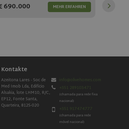
690.000
MEHR ERFAHREN
Kontakte
Azeitona Lares - Soc de
info@olivehomes.com
Med Imob Lda, Edifício
+351 289103471
Alsakia, lote LHM10, R/C,
(chamada para rede fixa
EP12, Fonte Santa,
nacional)
Quarteira, 8125-020
+351 917474777
(chamada para rede
móvel nacional)