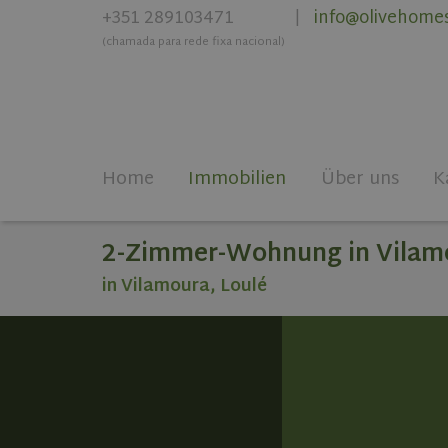
+351 289103471
info@olivehome
|
(chamada para rede fixa nacional)
Home
Immobilien
Über uns
K
2-Zimmer-Wohnung in Vilamou
in Vilamoura, Loulé