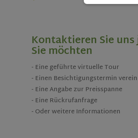
Strictly necessary c
used properly without
Name
Kontaktieren Sie uns 
ASP.NET_SessionId
Sie möchten
rsa
- Eine geführte virtuelle Tour
- Einen Besichtigungstermin verei
VISITOR_PRIVACY_
- Eine Angabe zur Preisspanne
- Eine Rückrufanfrage
CookieScriptConse
- Oder weitere Informationen
Name
Name