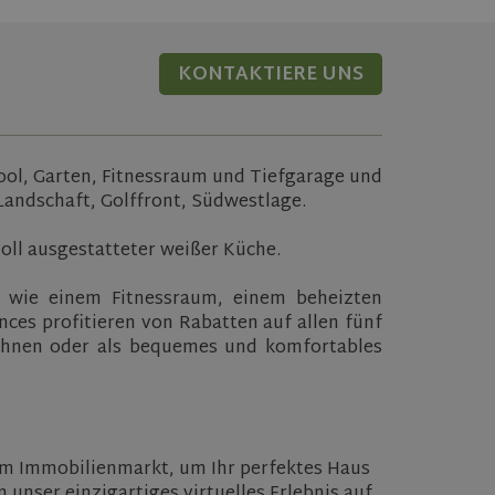
KONTAKTIERE UNS
ol, Garten, Fitnessraum und Tiefgarage und
Landschaft, Golffront, Südwestlage.
oll ausgestatteter weißer Küche.
n wie einem Fitnessraum, einem beheizten
ces profitieren von Rabatten auf allen fünf
Wohnen oder als bequemes und komfortables
em Immobilienmarkt, um Ihr perfektes Haus
 unser einzigartiges virtuelles Erlebnis auf