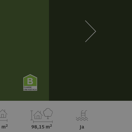
2
2
 m
98,15 m
Ja