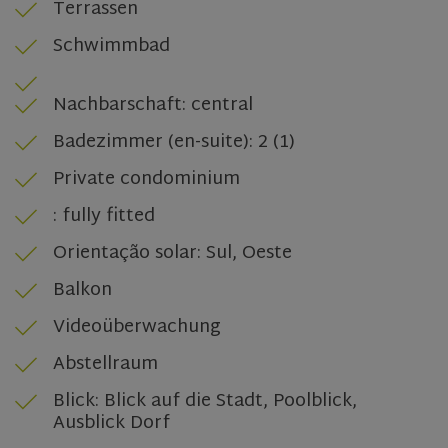
Terrassen
Strictly necessary cookies allow core website
functionality such as user login and account
Schwimmbad
management. The website cannot be used properly
without strictly necessary cookies.
Name
Provider
/
Domain
Expiratio
Nachbarschaft: central
ASP.NET_SessionId
Session
Microsoft
Corporation
Badezimmer (en-suite): 2 (1)
www.olivehomes.com
Private condominium
: fully fitted
Orientação solar: Sul, Oeste
Balkon
Videoüberwachung
rsa
.roomsketcher.com
Session
Abstellraum
Google
Privacy Policy
Blick: Blick auf die Stadt, Poolblick,
Ausblick Dorf