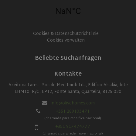
in each
page
request in
a site and
used to
calculate
visitor,
session
Cookies & Datenschutzrichtlinie
and
Cookies verwalten
campaign
data for
the sites
analytics
Beliebte Suchanfragen
reports.
_ga_0MVLTES74T
.olivehomes.com
1 year 1
This cookie
month
is used by
Kontakte
Google
Analytics to
persist
Azeitona Lares - Soc de Med Imob Lda, Edifício Alsakia, lote
session
LHM10, R/C, EP12, Fonte Santa, Quarteira, 8125-020
state.
info@olivehomes.com
+351 289103471
(chamada para rede fixa nacional)
+351 917474777
(chamada para rede móvel nacional)