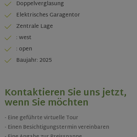
Doppelverglasung
VISITOR_PRIVACY_METADATA
5 months
YouTube
Elektrisches Garagentor
4 weeks
.youtube.com
Zentrale Lage
: west
: open
Baujahr: 2025
Kontaktieren Sie uns jetzt,
wenn Sie möchten
- Eine geführte virtuelle Tour
CookieScriptConsent
1 month
CookieScript
www.olivehomes.com
- Einen Besichtigungstermin vereinbaren
- Eine Angabe zur Preisspanne